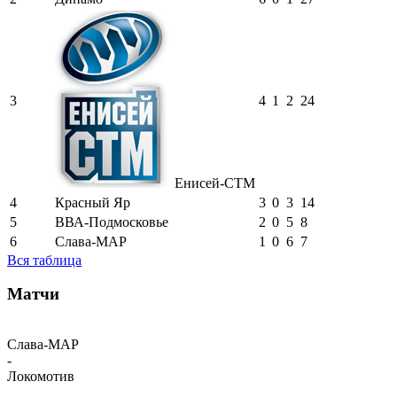
3
4
1
2
24
Енисей-СТМ
4
Красный Яр
3
0
3
14
5
ВВА-Подмосковье
2
0
5
8
6
Слава-МАР
1
0
6
7
Вся таблица
Матчи
Слава-МАР
-
Локомотив