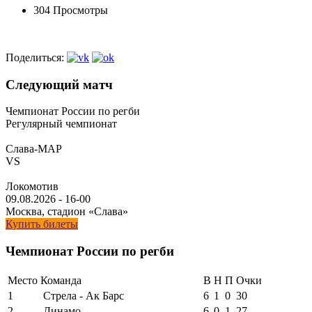
304 Просмотры
Поделиться:
Следующий матч
Чемпионат России по регби
Регулярный чемпионат
Слава-МАР
VS
Локомотив
09.08.2026
-
16-00
Москва, стадион «Слава»
Купить билеты
Чемпионат России по регби
Место
Команда
В
Н
П
Очки
1
Стрела - Ак Барс
6
1
0
30
2
Динамо
6
0
1
27