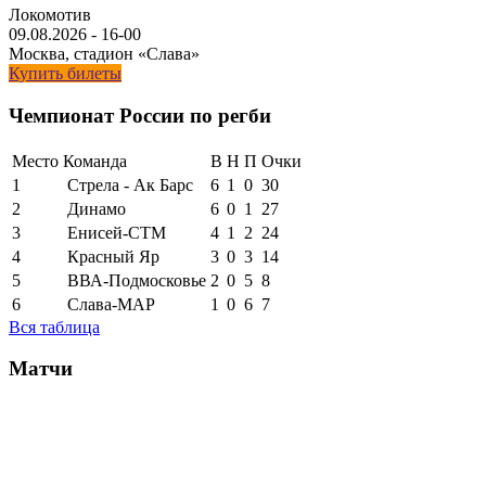
Локомотив
09.08.2026
-
16-00
Москва, стадион «Слава»
Купить билеты
Чемпионат России по регби
Место
Команда
В
Н
П
Очки
1
Стрела - Ак Барс
6
1
0
30
2
Динамо
6
0
1
27
3
Енисей-СТМ
4
1
2
24
4
Красный Яр
3
0
3
14
5
ВВА-Подмосковье
2
0
5
8
6
Слава-МАР
1
0
6
7
Вся таблица
Матчи