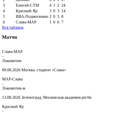
3
Енисей-СТМ
4
1
2
24
4
Красный Яр
3
0
3
14
5
ВВА-Подмосковье
2
0
5
8
6
Слава-МАР
1
0
6
7
Вся таблица
Матчи
Слава-МАР
-
Локомотив
09.08.2026
Москва, стадион «Слава»
МАР-Слава
-
Локомотив-м
13.08.2026
Зеленоград, Московская академия регби
Красный Яр
-