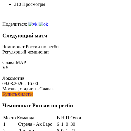
310 Просмотры
Поделиться:
Следующий матч
Чемпионат России по регби
Регулярный чемпионат
Слава-МАР
VS
Локомотив
09.08.2026
-
16-00
Москва, стадион «Слава»
Купить билеты
Чемпионат России по регби
Место
Команда
В
Н
П
Очки
1
Стрела - Ак Барс
6
1
0
30
2
Динамо
6
0
1
27