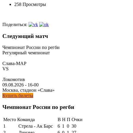
258 Просмотры
Поделиться:
Следующий матч
Чемпионат России по регби
Регулярный чемпионат
Слава-МАР
VS
Локомотив
09.08.2026
-
16-00
Москва, стадион «Слава»
Купить билеты
Чемпионат России по регби
Место
Команда
В
Н
П
Очки
1
Стрела - Ак Барс
6
1
0
30
2
Динамо
6
0
1
27