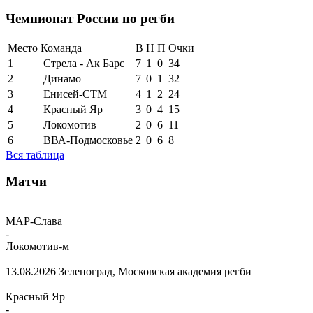
Чемпионат России по регби
Место
Команда
В
Н
П
Очки
1
Стрела - Ак Барс
7
1
0
34
2
Динамо
7
0
1
32
3
Енисей-СТМ
4
1
2
24
4
Красный Яр
3
0
4
15
5
Локомотив
2
0
6
11
6
ВВА-Подмосковье
2
0
6
8
Вся таблица
Матчи
МАР-Слава
-
Локомотив-м
13.08.2026
Зеленоград, Московская академия регби
Красный Яр
-