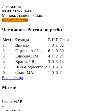
Локомотив
09.08.2026
-
16-00
Москва, стадион «Слава»
Купить билеты
Чемпионат России по регби
Место
Команда
В
Н
П
Очки
1
Динамо
7
0
1
32
2
Стрела - Ак Барс
6
1
0
30
3
Енисей-СТМ
4
1
2
24
4
Красный Яр
3
0
3
14
5
ВВА-Подмосковье
2
0
6
8
6
Слава-МАР
1
0
6
7
Вся таблица
Матчи
Слава-МАР
-
Локомотив