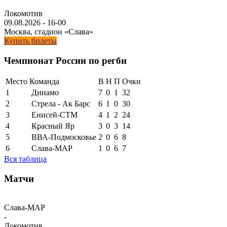
Локомотив
09.08.2026
-
16-00
Москва, стадион «Слава»
Купить билеты
Чемпионат России по регби
Место
Команда
В
Н
П
Очки
1
Динамо
7
0
1
32
2
Стрела - Ак Барс
6
1
0
30
3
Енисей-СТМ
4
1
2
24
4
Красный Яр
3
0
3
14
5
ВВА-Подмосковье
2
0
6
8
6
Слава-МАР
1
0
6
7
Вся таблица
Матчи
Слава-МАР
-
Локомотив