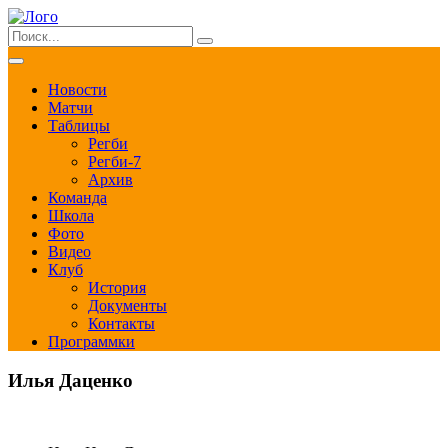
Новости
Матчи
Таблицы
Регби
Регби-7
Архив
Команда
Школа
Фото
Видео
Клуб
История
Документы
Контакты
Программки
Илья Даценко