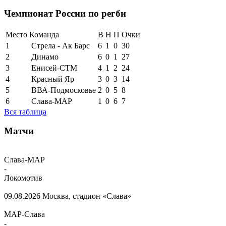
Чемпионат России по регби
Место
Команда
В
Н
П
Очки
1
Стрела - Ак Барс
6
1
0
30
2
Динамо
6
0
1
27
3
Енисей-СТМ
4
1
2
24
4
Красный Яр
3
0
3
14
5
ВВА-Подмосковье
2
0
5
8
6
Слава-МАР
1
0
6
7
Вся таблица
Матчи
Слава-МАР
-
Локомотив
09.08.2026
Москва, стадион «Слава»
МАР-Слава
-