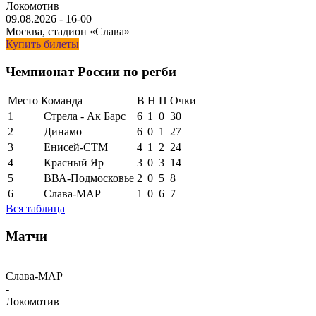
Локомотив
09.08.2026
-
16-00
Москва, стадион «Слава»
Купить билеты
Чемпионат России по регби
Место
Команда
В
Н
П
Очки
1
Стрела - Ак Барс
6
1
0
30
2
Динамо
6
0
1
27
3
Енисей-СТМ
4
1
2
24
4
Красный Яр
3
0
3
14
5
ВВА-Подмосковье
2
0
5
8
6
Слава-МАР
1
0
6
7
Вся таблица
Матчи
Слава-МАР
-
Локомотив