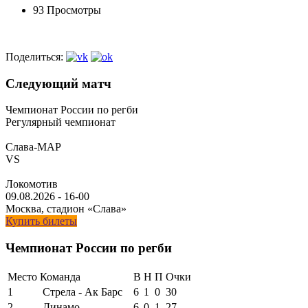
93 Просмотры
Поделиться:
Следующий матч
Чемпионат России по регби
Регулярный чемпионат
Слава-МАР
VS
Локомотив
09.08.2026
-
16-00
Москва, стадион «Слава»
Купить билеты
Чемпионат России по регби
Место
Команда
В
Н
П
Очки
1
Стрела - Ак Барс
6
1
0
30
2
Динамо
6
0
1
27