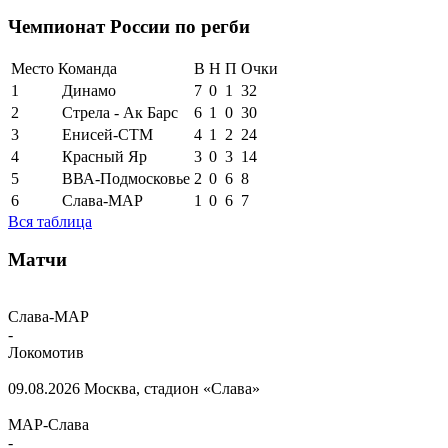
Чемпионат России по регби
Место
Команда
В
Н
П
Очки
1
Динамо
7
0
1
32
2
Стрела - Ак Барс
6
1
0
30
3
Енисей-СТМ
4
1
2
24
4
Красный Яр
3
0
3
14
5
ВВА-Подмосковье
2
0
6
8
6
Слава-МАР
1
0
6
7
Вся таблица
Матчи
Слава-МАР
-
Локомотив
09.08.2026
Москва, стадион «Слава»
МАР-Слава
-