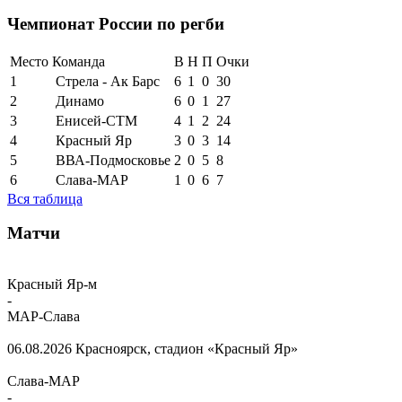
Чемпионат России по регби
Место
Команда
В
Н
П
Очки
1
Стрела - Ак Барс
6
1
0
30
2
Динамо
6
0
1
27
3
Енисей-СТМ
4
1
2
24
4
Красный Яр
3
0
3
14
5
ВВА-Подмосковье
2
0
5
8
6
Слава-МАР
1
0
6
7
Вся таблица
Матчи
Красный Яр-м
-
МАР-Слава
06.08.2026
Красноярск, стадион «Красный Яр»
Слава-МАР
-