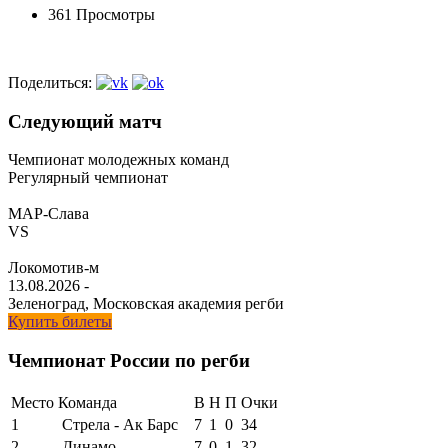
361 Просмотры
Поделиться:
Следующий матч
Чемпионат молодежных команд
Регулярный чемпионат
МАР-Слава
VS
Локомотив-м
13.08.2026
-
Зеленоград, Московская академия регби
Купить билеты
Чемпионат России по регби
Место
Команда
В
Н
П
Очки
1
Стрела - Ак Барс
7
1
0
34
2
Динамо
7
0
1
32