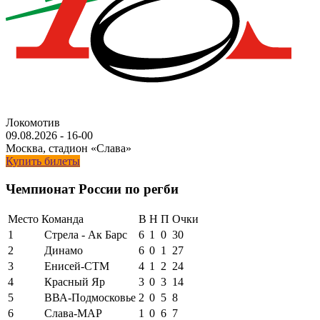
Локомотив
09.08.2026
-
16-00
Москва, стадион «Слава»
Купить билеты
Чемпионат России по регби
Место
Команда
В
Н
П
Очки
1
Стрела - Ак Барс
6
1
0
30
2
Динамо
6
0
1
27
3
Енисей-СТМ
4
1
2
24
4
Красный Яр
3
0
3
14
5
ВВА-Подмосковье
2
0
5
8
6
Слава-МАР
1
0
6
7