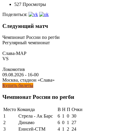
527 Просмотры
Поделиться:
Следующий матч
Чемпионат России по регби
Регулярный чемпионат
Слава-МАР
VS
Локомотив
09.08.2026
-
16-00
Москва, стадион «Слава»
Купить билеты
Чемпионат России по регби
Место
Команда
В
Н
П
Очки
1
Стрела - Ак Барс
6
1
0
30
2
Динамо
6
0
1
27
3
Енисей-СТМ
4
1
2
24