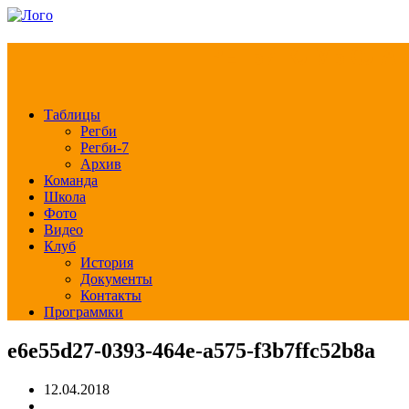
РЕГБИ КЛУБ СЛА
Таблицы
Регби
Регби-7
Архив
Команда
Школа
Фото
Видео
Клуб
История
Документы
Контакты
Программки
e6e55d27-0393-464e-a575-f3b7ffc52b8a
12.04.2018