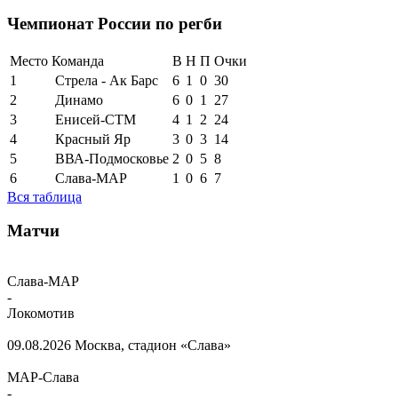
Чемпионат России по регби
Место
Команда
В
Н
П
Очки
1
Стрела - Ак Барс
6
1
0
30
2
Динамо
6
0
1
27
3
Енисей-СТМ
4
1
2
24
4
Красный Яр
3
0
3
14
5
ВВА-Подмосковье
2
0
5
8
6
Слава-МАР
1
0
6
7
Вся таблица
Матчи
Слава-МАР
-
Локомотив
09.08.2026
Москва, стадион «Слава»
МАР-Слава
-