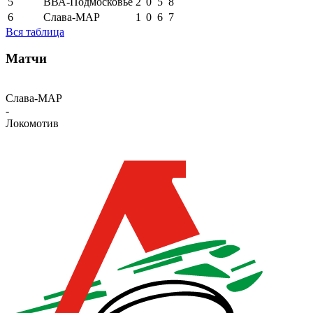
5
ВВА-Подмосковье
2
0
5
8
6
Слава-МАР
1
0
6
7
Вся таблица
Матчи
Слава-МАР
-
Локомотив