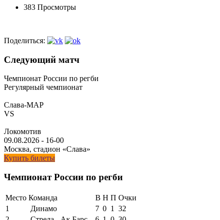
383 Просмотры
Поделиться:
Следующий матч
Чемпионат России по регби
Регулярный чемпионат
Слава-МАР
VS
Локомотив
09.08.2026
-
16-00
Москва, стадион «Слава»
Купить билеты
Чемпионат России по регби
Место
Команда
В
Н
П
Очки
1
Динамо
7
0
1
32
2
Стрела - Ак Барс
6
1
0
30