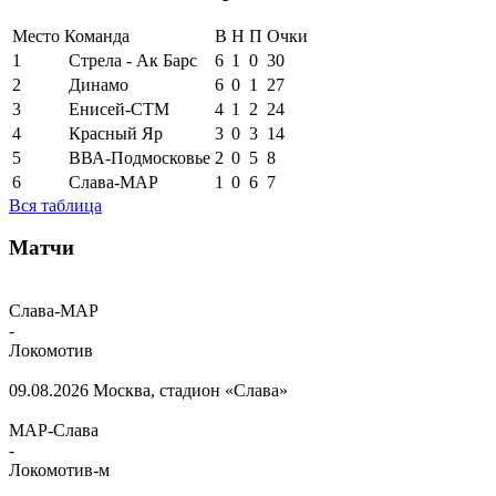
Место
Команда
В
Н
П
Очки
1
Стрела - Ак Барс
6
1
0
30
2
Динамо
6
0
1
27
3
Енисей-СТМ
4
1
2
24
4
Красный Яр
3
0
3
14
5
ВВА-Подмосковье
2
0
5
8
6
Слава-МАР
1
0
6
7
Вся таблица
Матчи
Слава-МАР
-
Локомотив
09.08.2026
Москва, стадион «Слава»
МАР-Слава
-
Локомотив-м