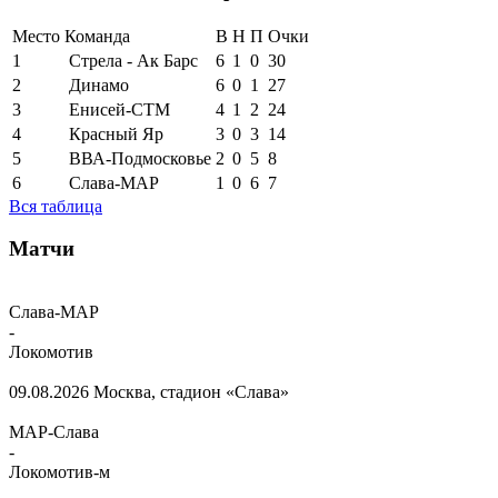
Место
Команда
В
Н
П
Очки
1
Стрела - Ак Барс
6
1
0
30
2
Динамо
6
0
1
27
3
Енисей-СТМ
4
1
2
24
4
Красный Яр
3
0
3
14
5
ВВА-Подмосковье
2
0
5
8
6
Слава-МАР
1
0
6
7
Вся таблица
Матчи
Слава-МАР
-
Локомотив
09.08.2026
Москва, стадион «Слава»
МАР-Слава
-
Локомотив-м