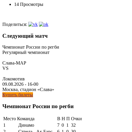
14 Просмотры
Поделиться:
Следующий матч
Чемпионат России по регби
Регулярный чемпионат
Слава-МАР
VS
Локомотив
09.08.2026
-
16-00
Москва, стадион «Слава»
Купить билеты
Чемпионат России по регби
Место
Команда
В
Н
П
Очки
1
Динамо
7
0
1
32
2
Стрела - Ак Барс
6
1
0
30