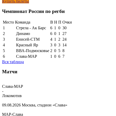
Купить билеты
Чемпионат России по регби
Место
Команда
В
Н
П
Очки
1
Стрела - Ак Барс
6
1
0
30
2
Динамо
6
0
1
27
3
Енисей-СТМ
4
1
2
24
4
Красный Яр
3
0
3
14
5
ВВА-Подмосковье
2
0
5
8
6
Слава-МАР
1
0
6
7
Вся таблица
Матчи
Слава-МАР
-
Локомотив
09.08.2026
Москва, стадион «Слава»
МАР-Слава