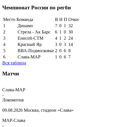
Чемпионат России по регби
Место
Команда
В
Н
П
Очки
1
Динамо
7
0
1
32
2
Стрела - Ак Барс
6
1
0
30
3
Енисей-СТМ
4
1
2
24
4
Красный Яр
3
0
3
14
5
ВВА-Подмосковье
2
0
6
8
6
Слава-МАР
1
0
6
7
Вся таблица
Матчи
Слава-МАР
-
Локомотив
09.08.2026
Москва, стадион «Слава»
МАР-Слава
-